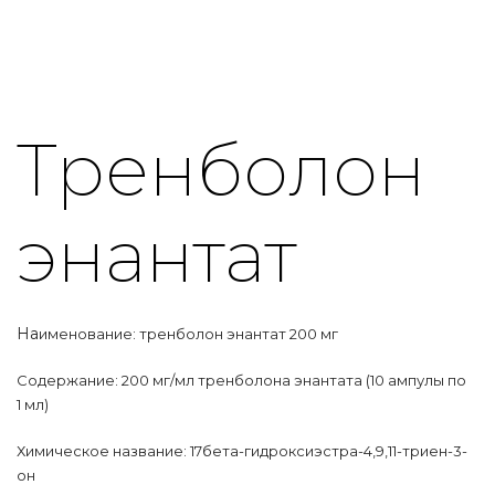
Тренболон
энантат
На
именование: тренболон энантат 200 мг
Содержание: 200 мг/мл тренболона энантата (10 ампулы по
1 мл)
Химическое название: 17бета-гидроксиэстра-4,9,11-триен-3-
он