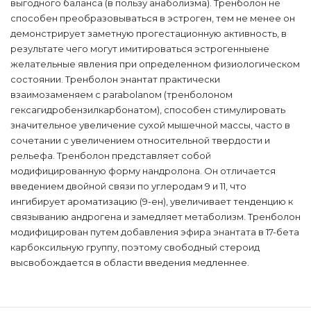
выгодного баланса (в пользу анаболизма). Тренболон не
способен преобразовываться в эстроген, тем не менее он
демонстрирует заметную прогестационную активность, в
результате чего могут имитироваться эстрогенныене
желательные явления при определенном физиологическом
состоянии. Тренболон энантат практически
взаимозаменяем с parabolanом (тренболоном
гексагидробензилкарбонатом), способен стимулировать
значительное увеличение сухой мышечной массы, часто в
сочетании с увеличением относительной твердости и
рельефа. Тренболон представляет собой
модифицированную форму нандролона. Он отличается
введением двойной связи по углеродам 9 и 11, что
ингибирует ароматизацию (9-ен), увеличивает тенденцию к
связыванию андрогена и замедляет метаболизм. Тренболон
модифицирован путем добавления эфира энантата в 17-бета
карбоксильную группу, поэтому свободный стероид
высвобождается в области введения медленнее.